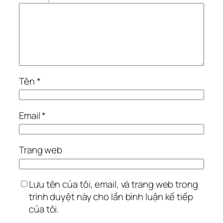
Tên
*
Email
*
Trang web
Lưu tên của tôi, email, và trang web trong
trình duyệt này cho lần bình luận kế tiếp
của tôi.