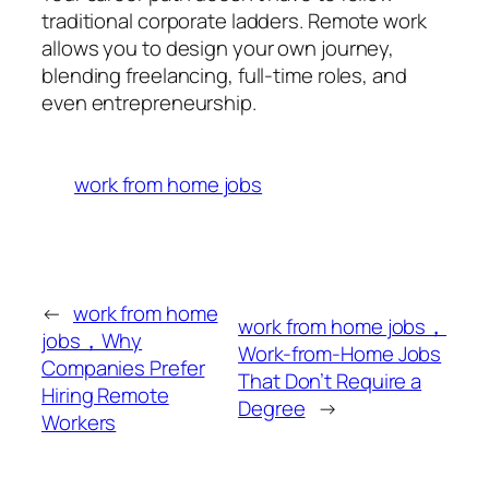
traditional corporate ladders. Remote work
allows you to design your own journey,
blending freelancing, full-time roles, and
even entrepreneurship.
work from home jobs
←
work from home
work from home jobs，
jobs，Why
Work-from-Home Jobs
Companies Prefer
That Don’t Require a
Hiring Remote
Degree
→
Workers