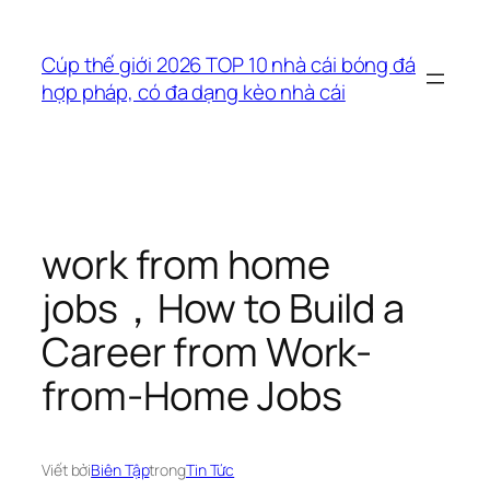
Chuyển
đến
Cúp thế giới 2026 TOP 10 nhà cái bóng đá
phần
hợp pháp, có đa dạng kèo nhà cái
nội
dung
work from home
jobs，How to Build a
Career from Work-
from-Home Jobs
Viết bởi
Biên Tập
trong
Tin Tức