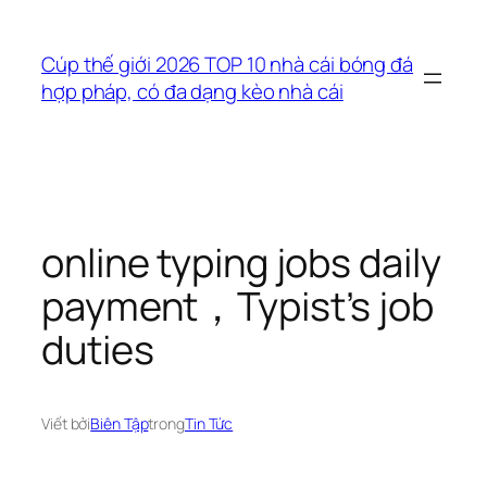
Chuyển
đến
Cúp thế giới 2026 TOP 10 nhà cái bóng đá
phần
hợp pháp, có đa dạng kèo nhà cái
nội
dung
online typing jobs daily
payment，Typist’s job
duties
Viết bởi
Biên Tập
trong
Tin Tức