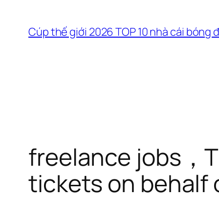
Chuyển
đến
Cúp thế giới 2026 TOP 10 nhà cái bóng 
phần
nội
dung
freelance jobs，Th
tickets on behalf 