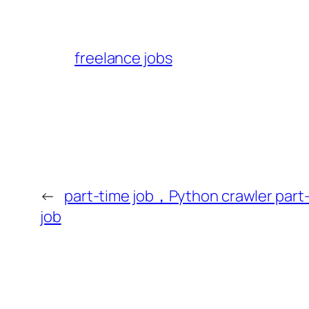
freelance jobs
←
part-time job，Python crawler part
job