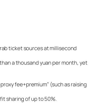
rab ticket sources at millisecond
ss than a thousand yuan per month, yet
“proxy fee+premium” (such as raising
fit sharing of up to 50%.