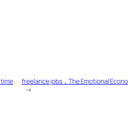
-time
freelance jobs，The Emotional Econom
→