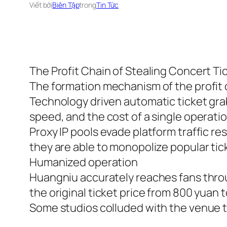
Viết bởi
Biên Tập
trong
Tin Tức
The Profit Chain of Stealing Concert Ti
The formation mechanism of the profit 
Technology driven automatic ticket grab
speed, and the cost of a single operati
Proxy IP pools evade platform traffic r
they are able to monopolize popular tic
Humanized operation
Huangniu accurately reaches fans throu
the original ticket price from 800 yuan 
Some studios colluded with the venue to 